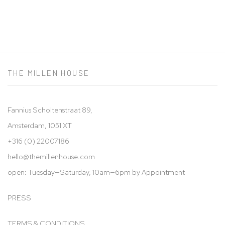
THE MILLEN HOUSE
Fannius Scholtenstraat 89,
Amsterdam, 1051 XT
+316 (0) 22007186
hello@t
hemillenhouse.com
open: Tuesday—Saturday, 10am—6pm by Appointment
PRESS
TERMS & CONDITIONS